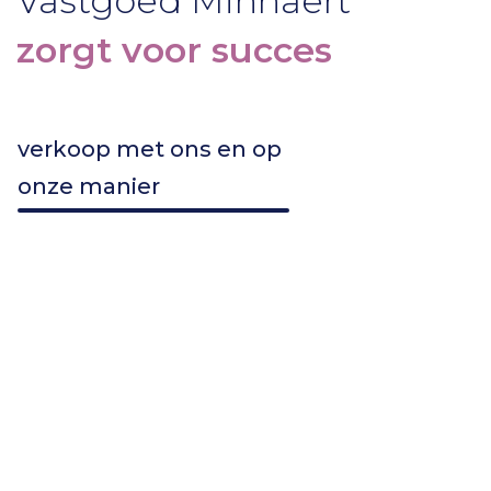
Vastgoed Minnaert
zorgt voor succes
opent deuren voor jou
verkoop met ons en op
onze manier