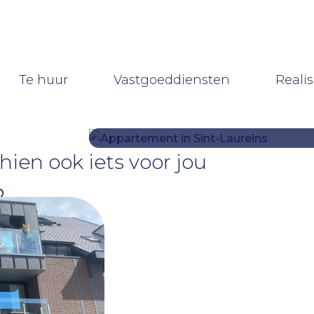
koop)
(Te huur)
(Vastgoeddie
Te huur
Vastgoeddiensten
Realis
ien ook iets voor jou
2