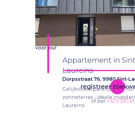
Jammer, je bent te laat voor 
pand
Registreer jouw zoekwensen en wij zoek
voor jou!
Appartement in Sint
Laureins
Dorpsstraat 76, 9980 Sint-La
registreer zoek
Gelijkvloers pareltje met tui
zonneterras - Ideale invester
of bel
+32 9 330 61
Laureins