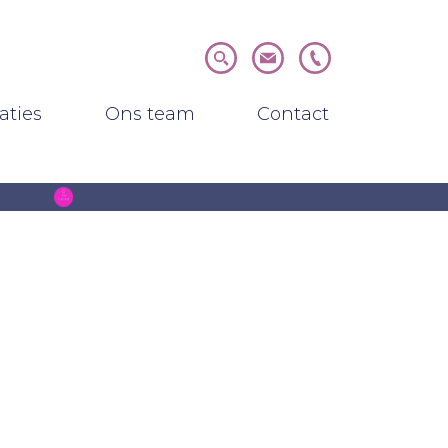
nsten)
(Realisaties)
(Ons team)
(Contact)
aties
Ons team
Contact