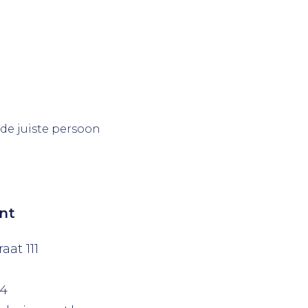
 de juiste persoon
nt
aat 111
04