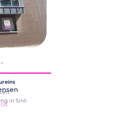
dit
en verder
-
ureins
wensen
n en
ing in Sint-
 04