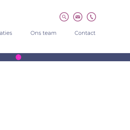
nsten)
(Realisaties)
(Ons team)
(Contact)
aties
Ons team
Contact