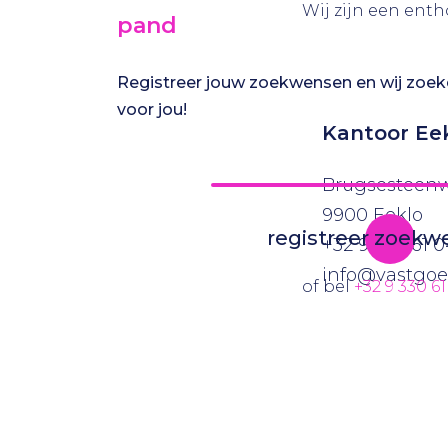
Wij zijn een enth
pand
Registreer jouw zoekwensen en wij zoek
voor jou!
Kantoor Ee
Brugsesteen
9900 Eeklo
registreer zoek
+32 9 330 61 0
info@vastgoe
of bel
+32 9 330 61