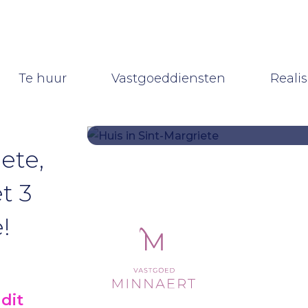
koop)
(Te huur)
(Vastgoeddie
Te huur
Vastgoeddiensten
Realis
ete,
t 3
!
dit