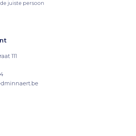
 de juiste persoon
nt
aat 111
04
edminnaert.be
sten)
Realisaties)
sofa)