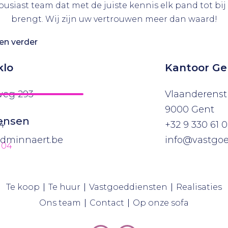
ousiast team dat met de juiste kennis elk pand tot bij
brengt. Wij zijn uw vertrouwen meer dan waard!
en verder
klo
Kantoor Ge
weg 293
Vlaanderenstr
9000 Gent
wensen
4
+32 9 330 61 
dminnaert.be
info@vastgo
 04
(Te koop)
(Te huur)
(Vastgoeddien
(
Te koop
Te huur
Vastgoeddiensten
Realisaties
(Ons team)
(Contact)
(Op onze 
Ons team
Contact
Op onze sofa