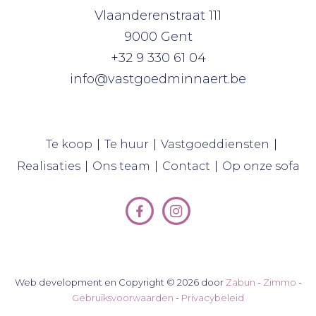
Vlaanderenstraat 111
9000 Gent
+32 9 330 61 04
info@vastgoedminnaert.be
(Te koop)
(Te huur)
(Vastgo
Te koop
Te huur
Vastgoeddiensten
(Realisaties)
(Ons team)
(Contact)
(O
Realisaties
Ons team
Contact
Op onze sofa
Web development en Copyright © 2026 door
Zabun
-
Zimmo
-
Gebruiksvoorwaarden
-
Privacybeleid